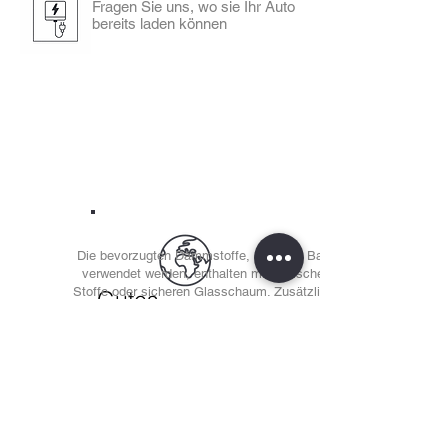
Fragen Sie uns, wo sie Ihr Auto
bereits laden können
Die bevorzugten Dämmstoffe, die beim Bau
verwendet werden, enthalten mineralische
Stoffe oder sicheren Glasschaum. Zusätzlich
Gutes
unterstützen Solaranlage die Heizung ganzjährig
Gewissen
über und sparen mehr als 6 Tonnen CO² pro Jahr
ein.