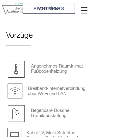
APARTMENTS
VORZÜGE
Vorzüge
Angenehmes Raumklima;
Fußbodenheizung
Breitband-Internetverbindung
über Wi-Fi und LAN
Begehbare Dusche;
Granitausstattung
Kabel TV, Multi-Satelliten-